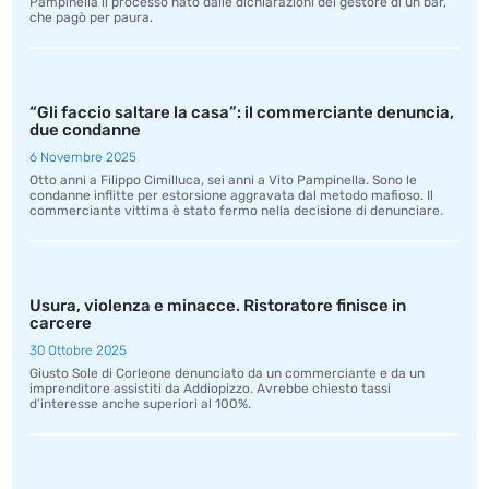
Pampinella il processo nato dalle dichiarazioni del gestore di un bar,
che pagò per paura.
“Gli faccio saltare la casa”: il commerciante denuncia,
due condanne
6 Novembre 2025
Otto anni a Filippo Cimilluca, sei anni a Vito Pampinella. Sono le
condanne inflitte per estorsione aggravata dal metodo mafioso. Il
commerciante vittima è stato fermo nella decisione di denunciare.
Usura, violenza e minacce. Ristoratore finisce in
carcere
30 Ottobre 2025
Giusto Sole di Corleone denunciato da un commerciante e da un
imprenditore assistiti da Addiopizzo. Avrebbe chiesto tassi
d’interesse anche superiori al 100%.