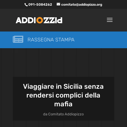
091-5084262
comitato@addiopizzo.org

RASSEGNA STAMPA
Viaggiare in Sicilia senza
rendersi complici della
mafia
da
Comitato Addiopizzo