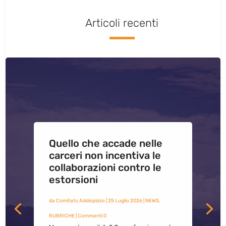
Articoli recenti
Quello che accade nelle
carceri non incentiva le
collaborazioni contro le
estorsioni
da
Comitato Addiopizzo
|
25 Luglio 2026
|
NEWS
,
RUBRICHE
| Commenti 0