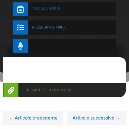

29 GIUGNO 2013

RASSEGNA STAMPA


LEGGI ARTICOLO COMPLETO
←
Articolo precedente
Articolo successivo
→