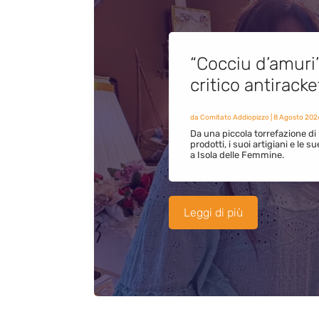
“Cocciu d’amuri
critico antirack
da
Comitato Addiopizzo
|
8 Agosto 202
Da una piccola torrefazione di 
prodotti, i suoi artigiani e le s
a Isola delle Femmine.
Leggi di più