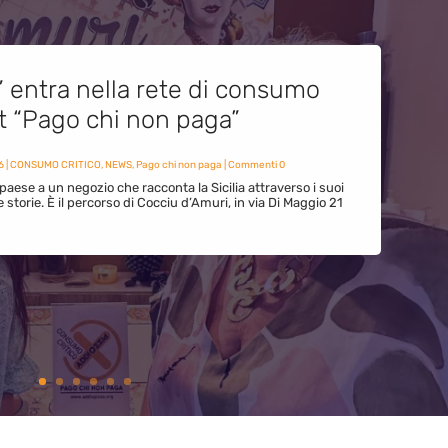
” entra nella rete di consumo
et “Pago chi non paga”
6
|
CONSUMO CRITICO
,
NEWS
,
Pago chi non paga
| Commenti 0
paese a un negozio che racconta la Sicilia attraverso i suoi
ue storie. È il percorso di Cocciu d’Amuri, in via Di Maggio 21