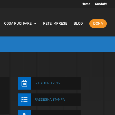
Home
Contatti
COSA PUOI FARE
RETE IMPRESE
BLOG
DONA

30 GIUGNO 2013

RASSEGNA STAMPA