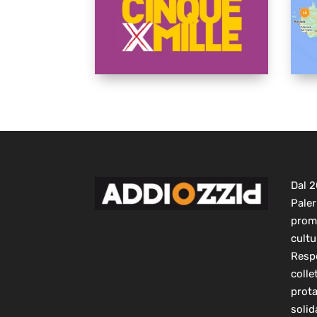
Dal 
Paler
prom
cultu
Respo
colle
prot
solid