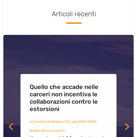
Articoli recenti
Quello che accade nelle
carceri non incentiva le
collaborazioni contro le
estorsioni
da
Comitato Addiopizzo
|
25 Luglio 2026
|
NEWS
,
RUBRICHE
| Commenti 0