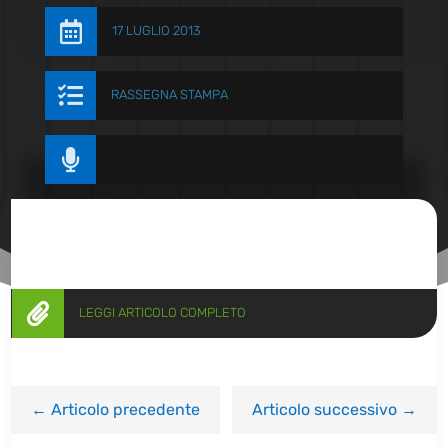

17 LUGLIO 2013

RASSEGNA STAMPA


LEGGI ARTICOLO COMPLETO
←
Articolo precedente
Articolo successivo
→