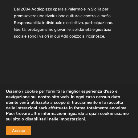
Dal 2004 Addiopizzo opera a Palermo e in Sicilia per
promuovere una rivoluzione culturale contro la mafia.
Responsabilità individuale e collettiva, partecipazione,
libertà, protagonismo giovanile, solidarietà e giustizia
sociale sono i valori in cui Addiopizzo si riconosce.
Usiamo i cookie per fornirti la miglior esperienza d'uso e
navigazione sul nostro sito web. In ogni caso nessun dato
Home
Statuto e bilancio
Contatti
utente verrà utilizzato a scopo di tracciamento e la raccolta
Privacy
Cookie
Child Protection Policy
delle interazioni sarà effettuata in forma totalmente anonima.
Puoi trovare altre informazioni riguardo a quali cookie usiamo
sul sito o disabilitarli nelle
impostazioni
.
Copyright © 2021 AddioPizzo | Tutti i diritti riservati | Sede
Accetta
Centrale: via Lincoln 131, 90133 Palermo