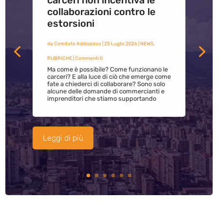
carceri non incentiva le
collaborazioni contro le
estorsioni
da
Comitato Addiopizzo
|
25 Luglio 2026
|
NEWS
,
RUBRICHE
| Commenti 0
Ma come è possibile? Come funzionano le
carceri? E alla luce di ciò che emerge come
fate a chiederci di collaborare? Sono solo
alcune delle domande di commercianti e
imprenditori che stiamo supportando
Leggi di più