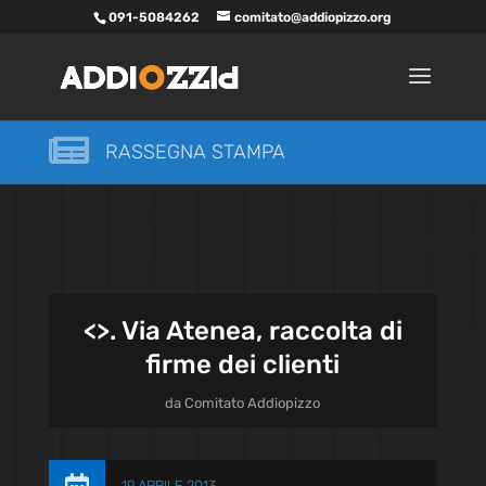
091-5084262
comitato@addiopizzo.org

RASSEGNA STAMPA
<
>. Via Atenea, raccolta di
firme dei clienti
da
Comitato Addiopizzo
19 APRILE 2013