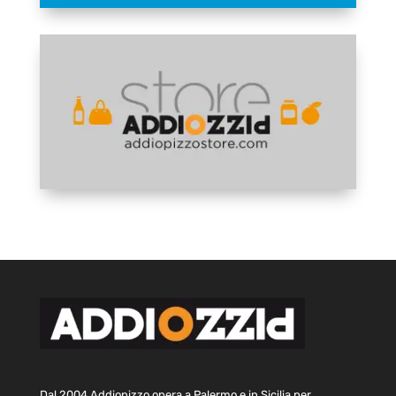
Dal 2004 Addiopizzo opera a Palermo e in Sicilia per