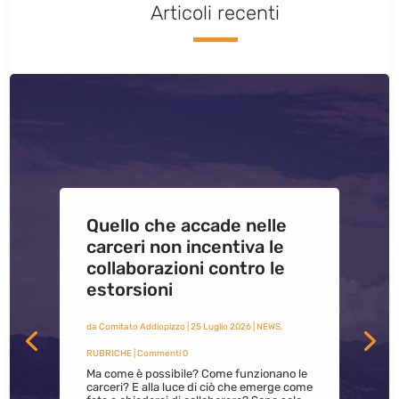
Articoli recenti
Quello che accade nelle
carceri non incentiva le
collaborazioni contro le
estorsioni
da
Comitato Addiopizzo
|
25 Luglio 2026
|
NEWS
,
RUBRICHE
| Commenti 0
Ma come è possibile? Come funzionano le
carceri? E alla luce di ciò che emerge come