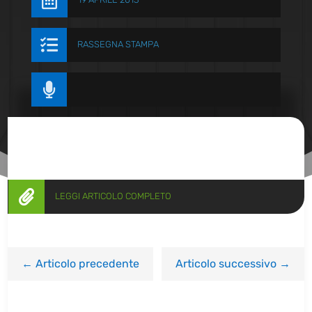


RASSEGNA STAMPA


LEGGI ARTICOLO COMPLETO
←
Articolo precedente
Articolo successivo
→