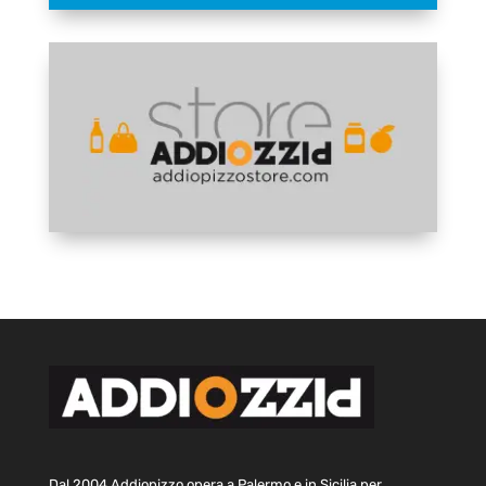
Dal 2004 Addiopizzo opera a Palermo e in Sicilia per