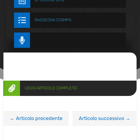


RASSEGNA STAMPA


LEGGI ARTICOLO COMPLETO
←
Articolo precedente
Articolo successivo
→