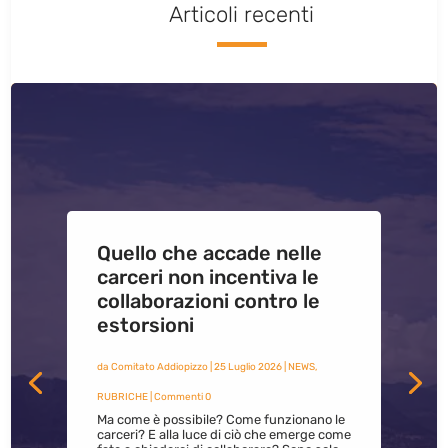
Articoli recenti
Quello che accade nelle
carceri non incentiva le
collaborazioni contro le
estorsioni
da
Comitato Addiopizzo
|
25 Luglio 2026
|
NEWS
,
RUBRICHE
| Commenti 0
Ma come è possibile? Come funzionano le
carceri? E alla luce di ciò che emerge come