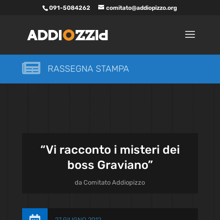
091-5084262
comitato@addiopizzo.org

RASSEGNA STAMPA
“Vi racconto i misteri dei
boss Graviano”
da
Comitato Addiopizzo
27 GIUGNO 2012