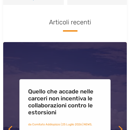
Articoli recenti
Quello che accade nelle
carceri non incentiva le
collaborazioni contro le
estorsioni
da
Comitato Addiopizzo
|
25 Luglio 2026
|
NEWS
,