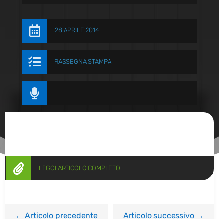

28 APRILE 2014

RASSEGNA STAMPA


LEGGI ARTICOLO COMPLETO
←
Articolo precedente
Articolo successivo
→