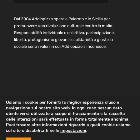
Dal 2004 Addiopizzo opera a Palermo e in Sicilia per
promuovere una rivoluzione culturale contro la mafia.
Responsabilità individuale e collettiva, partecipazione,
libertà, protagonismo giovanile, solidarietà e giustizia
sociale sono i valori in cui Addiopizzo si riconosce.
Usiamo i cookie per fornirti la miglior esperienza d'uso e
navigazione sul nostro sito web. In ogni caso nessun dato
Home
Statuto e bilancio
Contatti
utente verrà utilizzato a scopo di tracciamento e la raccolta
Privacy
Cookie
Child Protection Policy
delle interazioni sarà effettuata in forma totalmente anonima.
Puoi trovare altre informazioni riguardo a quali cookie usiamo
sul sito o disabilitarli nelle
impostazioni
.
Copyright © 2021 AddioPizzo | Tutti i diritti riservati | Sede