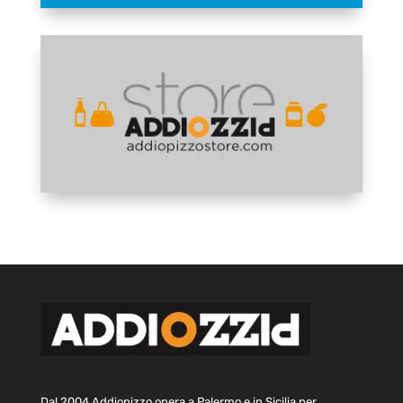
Dal 2004 Addiopizzo opera a Palermo e in Sicilia per