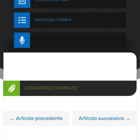


RASSEGNA STAMPA


LEGGI ARTICOLO COMPLETO
←
Articolo precedente
Articolo successivo
→