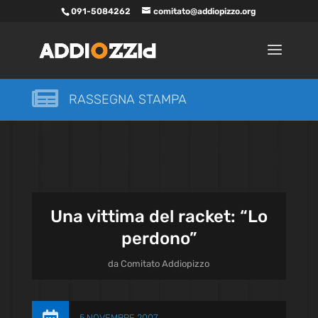
091-5084262
comitato@addiopizzo.org

RASSEGNA STAMPA
Una vittima del racket: “Lo
perdono”
da
Comitato Addiopizzo
5 NOVEMBRE 2007