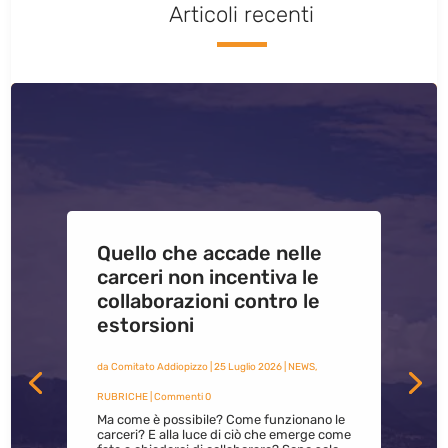
Articoli recenti
Quello che accade nelle
carceri non incentiva le
collaborazioni contro le
estorsioni
da
Comitato Addiopizzo
|
25 Luglio 2026
|
NEWS
,
RUBRICHE
| Commenti 0
Ma come è possibile? Come funzionano le
carceri? E alla luce di ciò che emerge come