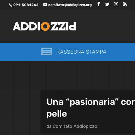
091-5084262
comitato@addiopizzo.org

RASSEGNA STAMPA
Una “pasionaria” con
pelle
da
Comitato Addiopizzo