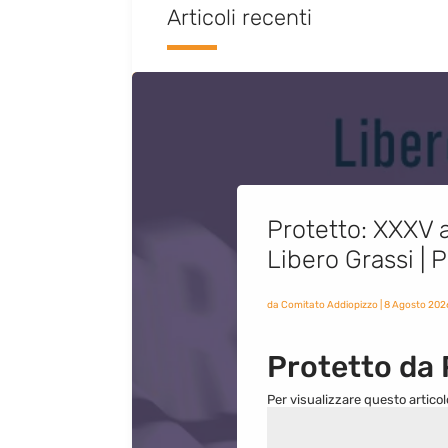
Articoli recenti
Protetto: XXXV a
Libero Grassi |
da
Comitato Addiopizzo
|
8 Agosto 202
Protetto da
Per visualizzare questo articol