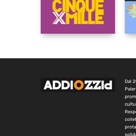
Dal 
Paler
prom
cultu
Respo
colle
prot
solid