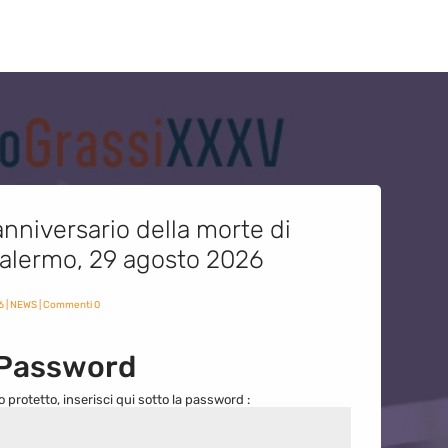
nniversario della morte di
 Palermo, 29 agosto 2026
6
|
NEWS
| Commenti 0
 Password
o protetto, inserisci qui sotto la password :