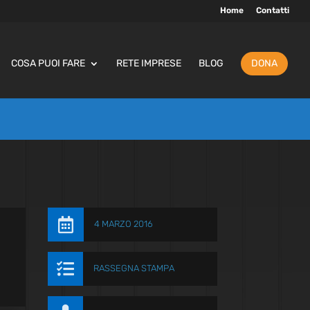
Home
Contatti
COSA PUOI FARE
RETE IMPRESE
BLOG
DONA

4 MARZO 2016

RASSEGNA STAMPA