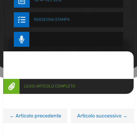


RASSEGNA STAMPA


LEGGI ARTICOLO COMPLETO
←
Articolo precedente
Articolo successivo
→