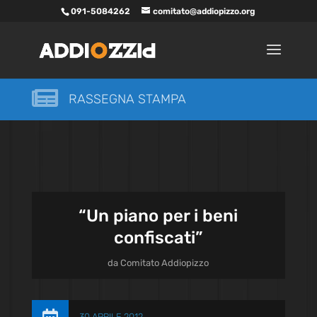
091-5084262
comitato@addiopizzo.org

RASSEGNA STAMPA
“Un piano per i beni
confiscati”
da
Comitato Addiopizzo
30 APRILE 2012