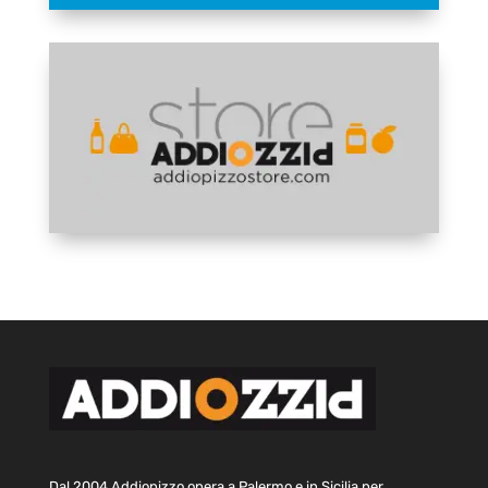
Dal 2004 Addiopizzo opera a Palermo e in Sicilia per