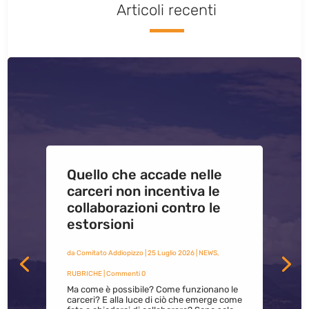
Articoli recenti
Quello che accade nelle
carceri non incentiva le
collaborazioni contro le
estorsioni
da
Comitato Addiopizzo
|
25 Luglio 2026
|
NEWS
,
RUBRICHE
| Commenti 0
Ma come è possibile? Come funzionano le
carceri? E alla luce di ciò che emerge come