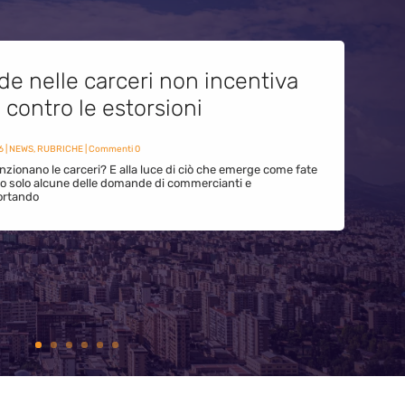
de nelle carceri non incentiva
i contro le estorsioni
6
|
NEWS
,
RUBRICHE
| Commenti 0
zionano le carceri? E alla luce di ciò che emerge come fate
ono solo alcune delle domande di commercianti e
ortando