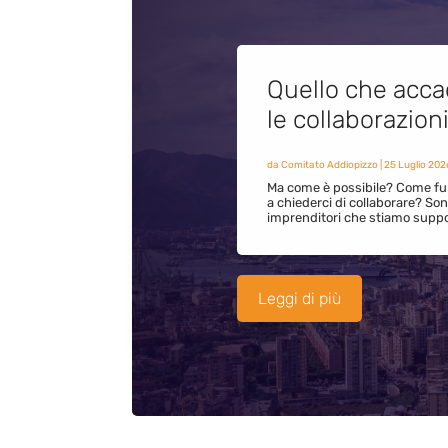
Quello che acca
le collaborazion
da
Comitato Addiopizzo
|
25 Luglio 202
Ma come è possibile? Come fun
a chiederci di collaborare? S
imprenditori che stiamo supp
Leggi di più