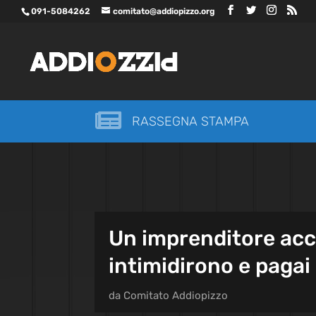
091-5084262
comitato@addiopizzo.org

RASSEGNA STAMPA
Un imprenditore accu
intimidirono e pagai 
da
Comitato Addiopizzo