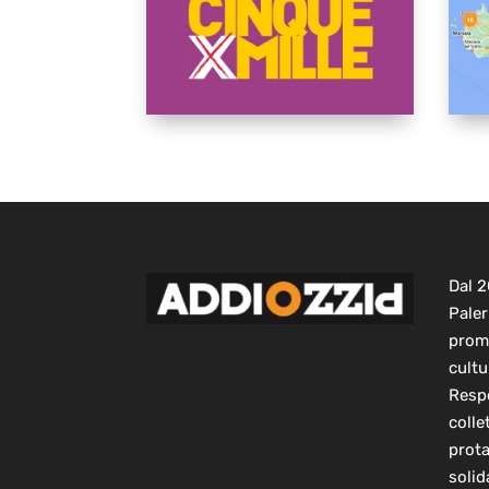
Dal 
Paler
prom
cultu
Respo
colle
prot
solid