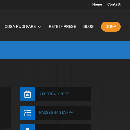
Home
Contatti
COSA PUOI FARE
RETE IMPRESE
BLOG
DONA

7 FEBBRAIO 2009

RASSEGNA STAMPA