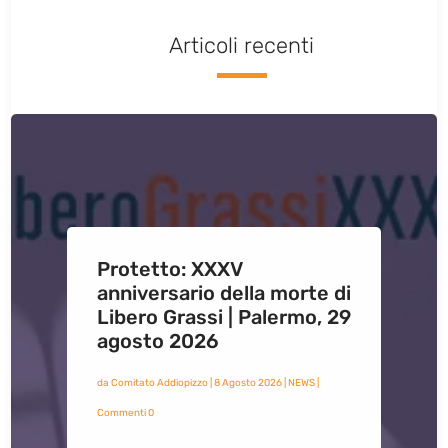
Articoli recenti
Protetto: XXXV
anniversario della morte di
Libero Grassi | Palermo, 29
agosto 2026
da
Comitato Addiopizzo
|
8 Agosto 2026
|
NEWS
|
Commenti 0