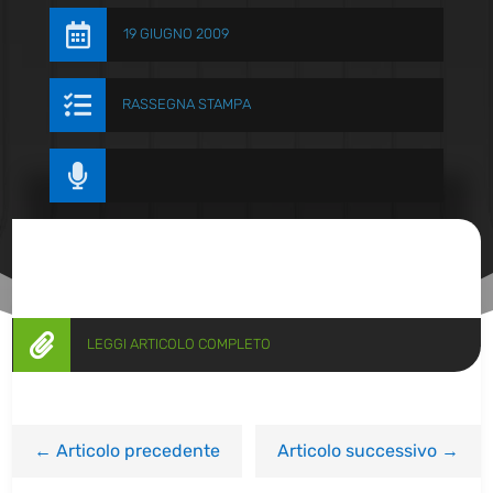

19 GIUGNO 2009

RASSEGNA STAMPA


LEGGI ARTICOLO COMPLETO
←
Articolo precedente
Articolo successivo
→