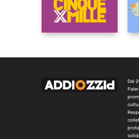
Dal 
Paler
prom
cultu
Respo
colle
prot
solid