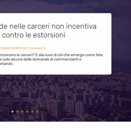
de nelle carceri non incentiva
i contro le estorsioni
6
|
NEWS
,
RUBRICHE
| Commenti 0
zionano le carceri? E alla luce di ciò che emerge come fate
ono solo alcune delle domande di commercianti e
ortando