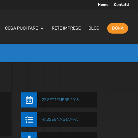
Home
Contatti
COSA PUOI FARE
RETE IMPRESE
BLOG
DONA

22 SETTEMBRE 2013

RASSEGNA STAMPA