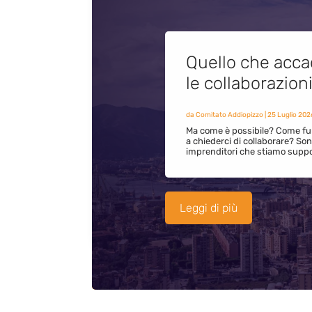
Quello che acca
le collaborazion
da
Comitato Addiopizzo
|
25 Luglio 202
Ma come è possibile? Come fun
a chiederci di collaborare? S
imprenditori che stiamo supp
Leggi di più