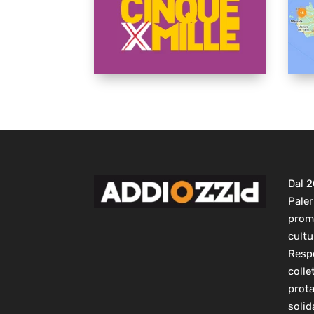
Dal 
Paler
prom
cultu
Respo
colle
prot
solid