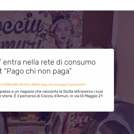
” entra nella rete di consumo
et “Pago chi non paga”
6
|
CONSUMO CRITICO
,
NEWS
,
Pago chi non paga
| Commenti 0
paese a un negozio che racconta la Sicilia attraverso i suoi
ue storie. È il percorso di Cocciu d’Amuri, in via Di Maggio 21