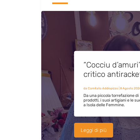
“Cocciu d’amuri
critico antirack
da
Comitato Addiopizzo
|
8 Agosto 202
Da una piccola torrefazione di 
prodotti, i suoi artigiani e le s
a Isola delle Femmine.
Leggi di più