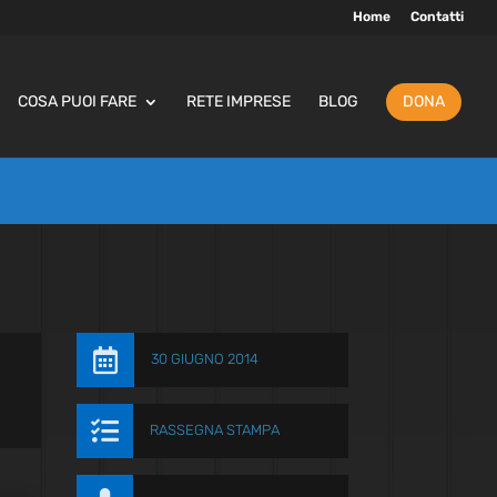
Home
Contatti
COSA PUOI FARE
RETE IMPRESE
BLOG
DONA

30 GIUGNO 2014

RASSEGNA STAMPA