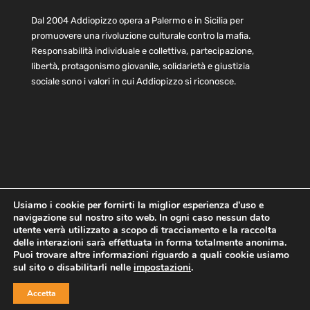
Dal 2004 Addiopizzo opera a Palermo e in Sicilia per
promuovere una rivoluzione culturale contro la mafia.
Responsabilità individuale e collettiva, partecipazione,
libertà, protagonismo giovanile, solidarietà e giustizia
sociale sono i valori in cui Addiopizzo si riconosce.
Usiamo i cookie per fornirti la miglior esperienza d'uso e
navigazione sul nostro sito web. In ogni caso nessun dato
Home
Statuto e bilancio
Contatti
utente verrà utilizzato a scopo di tracciamento e la raccolta
Privacy
Cookie
Child Protection Policy
delle interazioni sarà effettuata in forma totalmente anonima.
Puoi trovare altre informazioni riguardo a quali cookie usiamo
sul sito o disabilitarli nelle
impostazioni
.
Copyright © 2021 AddioPizzo | Tutti i diritti riservati | Sede
Accetta
Centrale: via Lincoln 131, 90133 Palermo