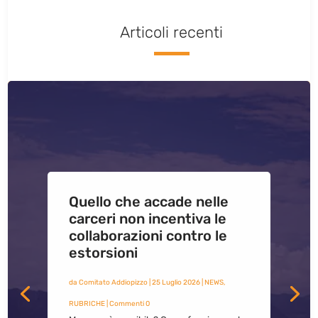
Articoli recenti
Quello che accade nelle
carceri non incentiva le
collaborazioni contro le
estorsioni
da
Comitato Addiopizzo
|
25 Luglio 2026
|
NEWS
,
RUBRICHE
| Commenti 0