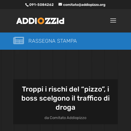
091-5084262
comitato@addiopizzo.org

RASSEGNA STAMPA
Troppi i rischi del “pizzo”, i
boss scelgono il traffico di
droga
da
Comitato Addiopizzo