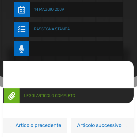

14 MAGGIO 2009

RASSEGNA STAMPA


LEGGI ARTICOLO COMPLETO
←
Articolo precedente
Articolo successivo
→