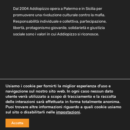
Dal 2004 Addiopizzo opera a Palermo e in Sicilia per
promuovere una rivoluzione culturale contro la mafia.
Responsabilità individuale e collettiva, partecipazione,
libertà, protagonismo giovanile, solidarietà e giustizia
sociale sono i valori in cui Addiopizzo si riconosce.
Usiamo i cookie per fornirti la miglior esperienza d'uso e
navigazione sul nostro sito web. In ogni caso nessun dato
Home
Statuto e bilancio
Contatti
utente verrà utilizzato a scopo di tracciamento e la raccolta
Privacy
Cookie
Child Protection Policy
delle interazioni sarà effettuata in forma totalmente anonima.
Puoi trovare altre informazioni riguardo a quali cookie usiamo
sul sito o disabilitarli nelle
impostazioni
.
Copyright © 2021 AddioPizzo | Tutti i diritti riservati | Sede
Accetta
Centrale: via Lincoln 131, 90133 Palermo