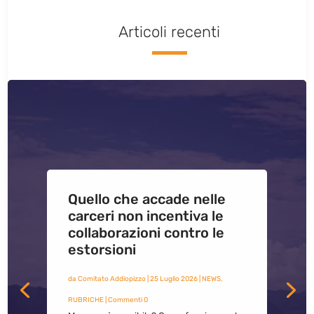
Articoli recenti
Quello che accade nelle
carceri non incentiva le
collaborazioni contro le
estorsioni
da
Comitato Addiopizzo
|
25 Luglio 2026
|
NEWS
,
RUBRICHE
| Commenti 0