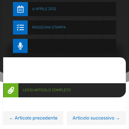

6 APRILE 2012

RASSEGNA STAMPA


LEGGI ARTICOLO COMPLETO
←
Articolo precedente
Articolo successivo
→