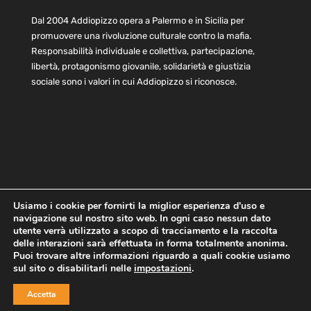
Dal 2004 Addiopizzo opera a Palermo e in Sicilia per
promuovere una rivoluzione culturale contro la mafia.
Responsabilità individuale e collettiva, partecipazione,
libertà, protagonismo giovanile, solidarietà e giustizia
sociale sono i valori in cui Addiopizzo si riconosce.
Usiamo i cookie per fornirti la miglior esperienza d'uso e
navigazione sul nostro sito web. In ogni caso nessun dato
Home
Statuto e bilancio
Contatti
utente verrà utilizzato a scopo di tracciamento e la raccolta
Privacy
Cookie
Child Protection Policy
delle interazioni sarà effettuata in forma totalmente anonima.
Puoi trovare altre informazioni riguardo a quali cookie usiamo
sul sito o disabilitarli nelle
impostazioni
.
Copyright © 2021 AddioPizzo | Tutti i diritti riservati | Sede
Accetta
Centrale: via Lincoln 131, 90133 Palermo