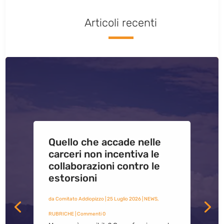
Articoli recenti
Quello che accade nelle
carceri non incentiva le
collaborazioni contro le
estorsioni
da
Comitato Addiopizzo
|
25 Luglio 2026
|
NEWS
,
RUBRICHE
| Commenti 0