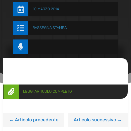

10 MARZO 2014

RASSEGNA STAMPA


LEGGI ARTICOLO COMPLETO
←
Articolo precedente
Articolo successivo
→