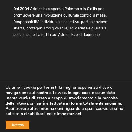
Dal 2004 Addiopizzo opera a Palermo e in Sicilia per
promuovere una rivoluzione culturale contro la mafia.
Responsabilità individuale e collettiva, partecipazione,
libertà, protagonismo giovanile, solidarietà e giustizia
sociale sono i valori in cui Addiopizzo si riconosce.
Usiamo i cookie per fornirti la miglior esperienza d'uso e
navigazione sul nostro sito web. In ogni caso nessun dato
Home
Statuto e bilancio
Contatti
utente verrà utilizzato a scopo di tracciamento e la raccolta
Privacy
Cookie
Child Protection Policy
delle interazioni sarà effettuata in forma totalmente anonima.
Puoi trovare altre informazioni riguardo a quali cookie usiamo
sul sito o disabilitarli nelle
impostazioni
.
Copyright © 2021 AddioPizzo | Tutti i diritti riservati | Sede
Accetta
Centrale: via Lincoln 131, 90133 Palermo