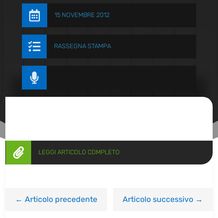

15 NOVEMBRE 2012

RASSEGNA STAMPA


LEGGI ARTICOLO COMPLETO
←
Articolo precedente
Articolo successivo
→