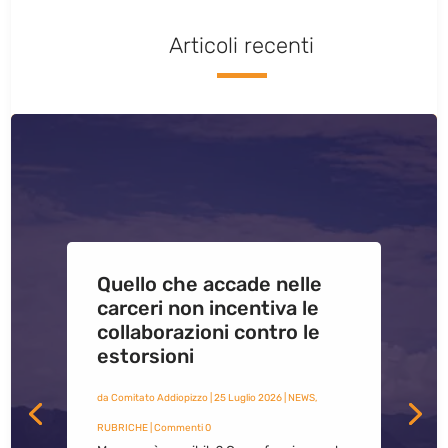
Articoli recenti
Quello che accade nelle
carceri non incentiva le
collaborazioni contro le
estorsioni
da
Comitato Addiopizzo
|
25 Luglio 2026
|
NEWS
,
RUBRICHE
| Commenti 0