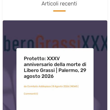
Articoli recenti
Protetto: XXXV
anniversario della morte di
Libero Grassi | Palermo, 29
agosto 2026
da
Comitato Addiopizzo
|
8 Agosto 2026
|
NEWS
|
Commenti 0