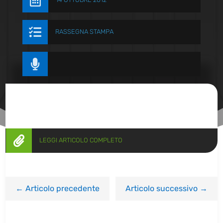


RASSEGNA STAMPA


LEGGI ARTICOLO COMPLETO
←
Articolo precedente
Articolo successivo
→