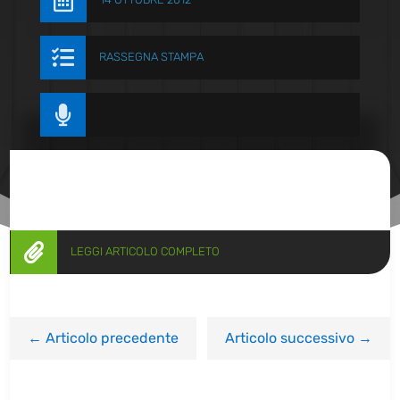


RASSEGNA STAMPA


LEGGI ARTICOLO COMPLETO
←
Articolo precedente
Articolo successivo
→