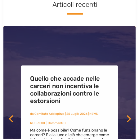
Articoli recenti
Quello che accade nelle
carceri non incentiva le
collaborazioni contro le
estorsioni
da
Comitato Addiopizzo
|
25 Luglio 2026
|
NEWS
,
RUBRICHE
| Commenti 0
Ma come è possibile? Come funzionano le
carceri? E alla luce di ciò che emerge come