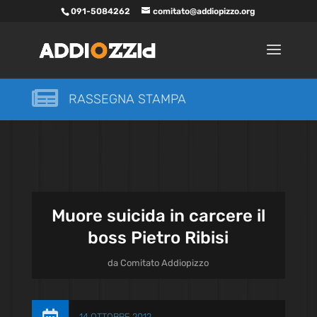
091-5084262
comitato@addiopizzo.org

RASSEGNA STAMPA
Muore suicida in carcere il
boss Pietro Ribisi
da
Comitato Addiopizzo
14 OTTOBRE 2012