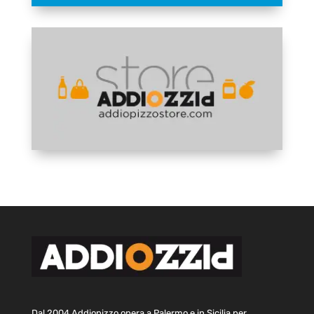
Dal 2004 Addiopizzo opera a Palermo e in Sicilia per