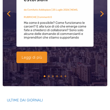
da
Comitato Addiopizzo
|
25 Luglio 2026
|
NEWS
,
RUBRICHE
| Commenti 0
Ma come è possibile? Come funzionano le
carceri? E alla luce di ciò che emerge come
fate a chiederci di collaborare? Sono solo
alcune delle domande di commercianti e
imprenditori che stiamo supportando
Leggi di più
ULTIME DAI GIORNALI