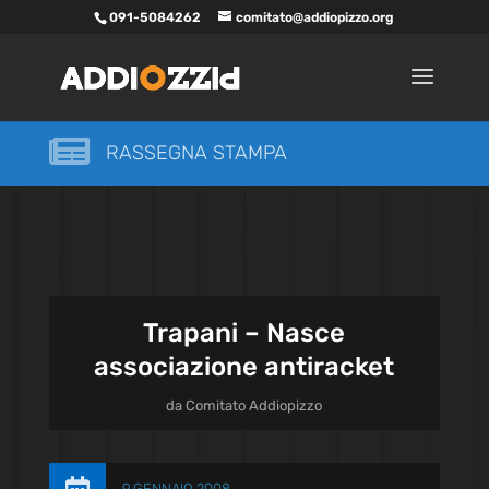
091-5084262
comitato@addiopizzo.org

RASSEGNA STAMPA
Trapani – Nasce
associazione antiracket
da
Comitato Addiopizzo
9 GENNAIO 2008