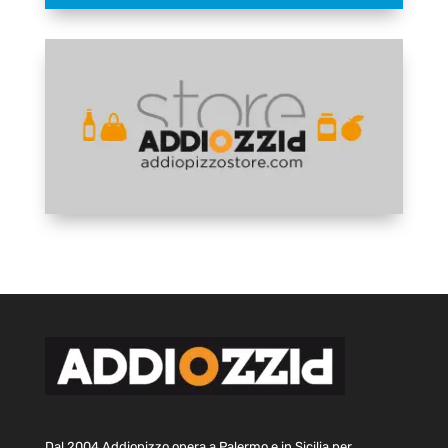
Dal 2004 Addiopizzo opera a Palermo e in Sicilia per