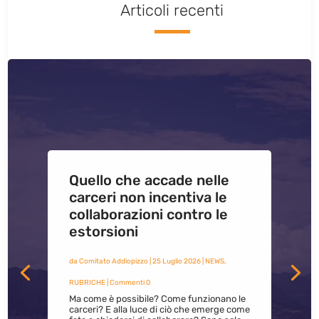
Articoli recenti
Quello che accade nelle
carceri non incentiva le
collaborazioni contro le
estorsioni
da
Comitato Addiopizzo
|
25 Luglio 2026
|
NEWS
,
RUBRICHE
| Commenti 0
Ma come è possibile? Come funzionano le
carceri? E alla luce di ciò che emerge come