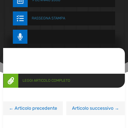


RASSEGNA STAMPA


LEGGI ARTICOLO COMPLETO
←
Articolo precedente
Articolo successivo
→