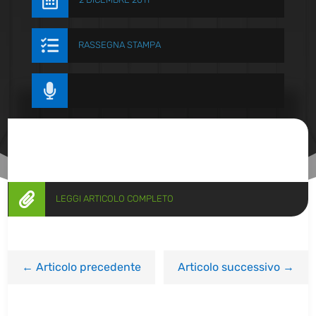


RASSEGNA STAMPA


LEGGI ARTICOLO COMPLETO
←
Articolo precedente
Articolo successivo
→