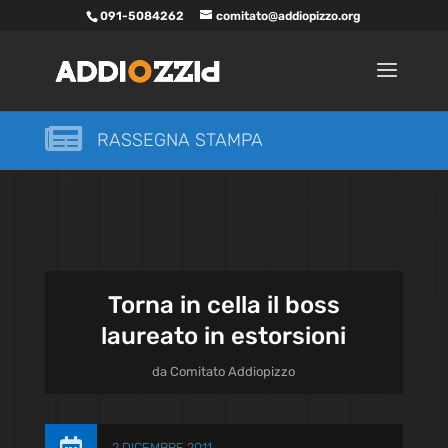
091-5084262
comitato@addiopizzo.org

RASSEGNA STAMPA
Torna in cella il boss
laureato in estorsioni
da
Comitato Addiopizzo
2 DICEMBRE 2011