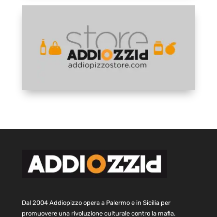
Dal 2004 Addiopizzo opera a Palermo e in Sicilia per
promuovere una rivoluzione culturale contro la mafia.