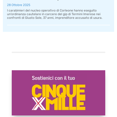
28 Ottobre 2025
I carabinieri del nucleo operativo di Corleone hanno eseguito
un’ordinanza cautelare in carcere del gip di Termini Imerese nei
confronti di Giusto Sole, 37 anni, imprenditore accusato di usura.