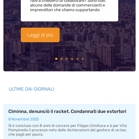
fate a chiederci di collaborare? Sono solo
alcune delle domande di commercianti e
imprenditori che stiamo supportando
Leggi di più
ULTIME DAI GIORNALI
Ciminna, denunciò il racket. Condannati due estortori
8 Novembre 2025
Si è concluso con 8 anni di carcere per Filippo Cimilluca e 6 per Vito
Pampinella il processo nato dalle dichiarazioni del gestore di un bar,
che pagò per paura.