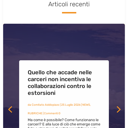
Articoli recenti
Quello che accade nelle
carceri non incentiva le
collaborazioni contro le
estorsioni
da
Comitato Addiopizzo
|
25 Luglio 2026
|
NEWS
,
RUBRICHE
| Commenti 0
Ma come è possibile? Come funzionano le
carceri? E alla luce di ciò che emerge come