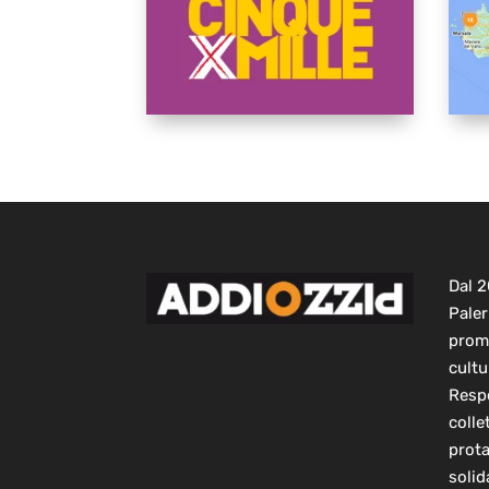
Dal 
Paler
prom
cultu
Respo
colle
prot
solid