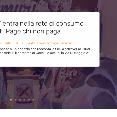
” entra nella rete di consumo
et “Pago chi non paga”
6
|
CONSUMO CRITICO
,
NEWS
,
Pago chi non paga
| Commenti 0
paese a un negozio che racconta la Sicilia attraverso i suoi
ue storie. È il percorso di Cocciu d’Amuri, in via Di Maggio 21