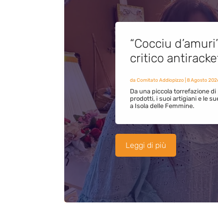
“Cocciu d’amuri
critico antirack
da
Comitato Addiopizzo
|
8 Agosto 202
Da una piccola torrefazione di 
prodotti, i suoi artigiani e le s
a Isola delle Femmine.
Leggi di più