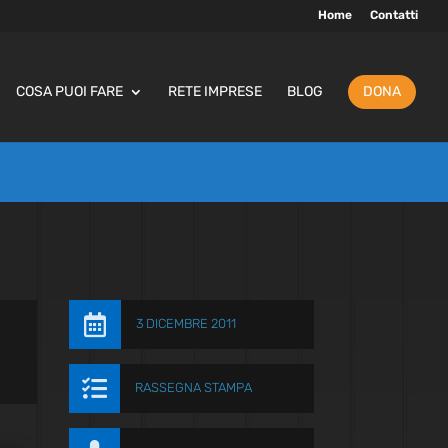
Home
Contatti
COSA PUOI FARE
RETE IMPRESE
BLOG
DONA

3 DICEMBRE 2011

RASSEGNA STAMPA