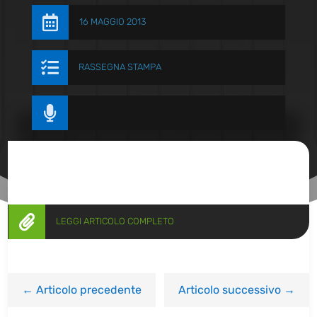

16 MAGGIO 2013

RASSEGNA STAMPA


LEGGI ARTICOLO COMPLETO
←
Articolo precedente
Articolo successivo
→