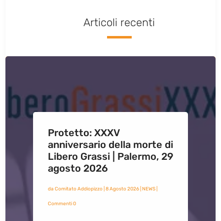
Articoli recenti
Protetto: XXXV
anniversario della morte di
Libero Grassi | Palermo, 29
agosto 2026
da
Comitato Addiopizzo
|
8 Agosto 2026
|
NEWS
|
Commenti 0