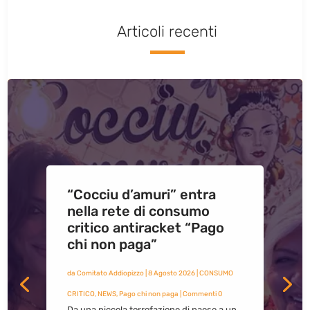
Articoli recenti
“Cocciu d’amuri” entra
nella rete di consumo
critico antiracket “Pago
chi non paga”
da
Comitato Addiopizzo
|
8 Agosto 2026
|
CONSUMO
CRITICO
,
NEWS
,
Pago chi non paga
| Commenti 0
Da una piccola torrefazione di paese a un