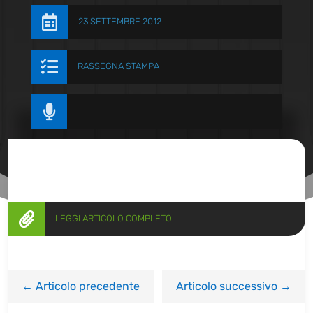

23 SETTEMBRE 2012

RASSEGNA STAMPA


LEGGI ARTICOLO COMPLETO
←
Articolo precedente
Articolo successivo
→