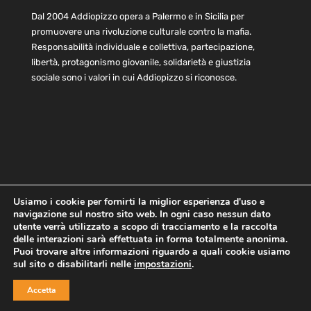
Dal 2004 Addiopizzo opera a Palermo e in Sicilia per
promuovere una rivoluzione culturale contro la mafia.
Responsabilità individuale e collettiva, partecipazione,
libertà, protagonismo giovanile, solidarietà e giustizia
sociale sono i valori in cui Addiopizzo si riconosce.
Usiamo i cookie per fornirti la miglior esperienza d'uso e
navigazione sul nostro sito web. In ogni caso nessun dato
Home
Statuto e bilancio
Contatti
utente verrà utilizzato a scopo di tracciamento e la raccolta
Privacy
Cookie
Child Protection Policy
delle interazioni sarà effettuata in forma totalmente anonima.
Puoi trovare altre informazioni riguardo a quali cookie usiamo
sul sito o disabilitarli nelle
impostazioni
.
Copyright © 2021 AddioPizzo | Tutti i diritti riservati | Sede
Accetta
Centrale: via Lincoln 131, 90133 Palermo