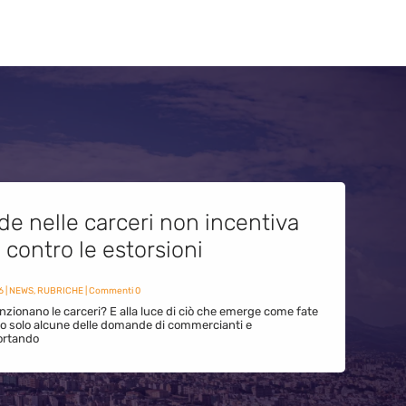
de nelle carceri non incentiva
i contro le estorsioni
6
|
NEWS
,
RUBRICHE
| Commenti 0
zionano le carceri? E alla luce di ciò che emerge come fate
ono solo alcune delle domande di commercianti e
ortando