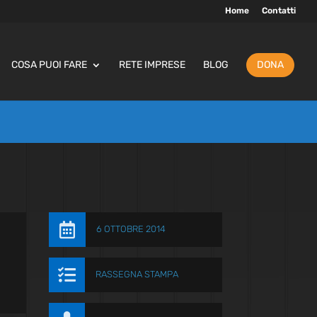
Home
Contatti
COSA PUOI FARE
RETE IMPRESE
BLOG
DONA

6 OTTOBRE 2014

RASSEGNA STAMPA