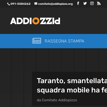
091-5084262
comitato@addiopizzo.org

RASSEGNA STAMPA
Taranto, smantellat
squadra mobile ha 
da
Comitato Addiopizzo