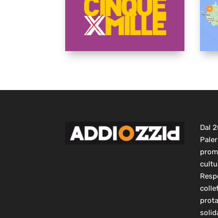
Dal 
Paler
prom
cultu
Respo
colle
prot
solid