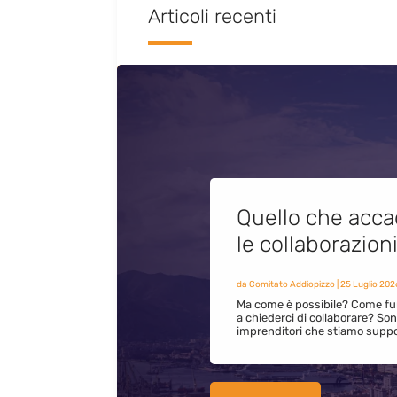
Articoli recenti
Quello che acca
le collaborazion
da
Comitato Addiopizzo
|
25 Luglio 202
Ma come è possibile? Come fun
a chiederci di collaborare? S
imprenditori che stiamo supp