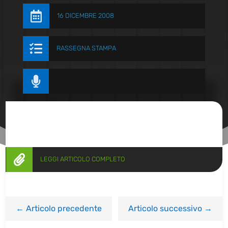

16 DICEMBRE 2008

RASSEGNA STAMPA


LEGGI ARTICOLO COMPLETO
←
Articolo precedente
Articolo successivo
→