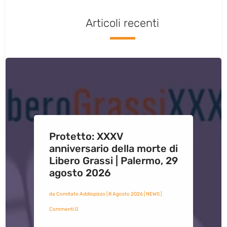
Articoli recenti
Protetto: XXXV
anniversario della morte di
Libero Grassi | Palermo, 29
agosto 2026
da
Comitato Addiopizzo
|
8 Agosto 2026
|
NEWS
|
Commenti 0