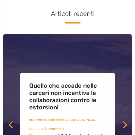
Articoli recenti
Quello che accade nelle
carceri non incentiva le
collaborazioni contro le
estorsioni
da
Comitato Addiopizzo
|
25 Luglio 2026
|
NEWS
,
RUBRICHE
| Commenti 0