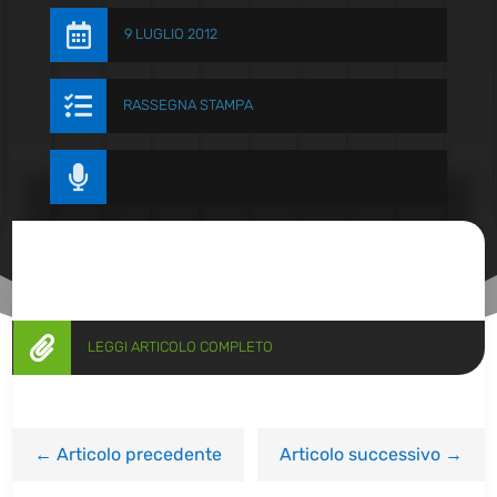

9 LUGLIO 2012

RASSEGNA STAMPA


LEGGI ARTICOLO COMPLETO
←
Articolo precedente
Articolo successivo
→