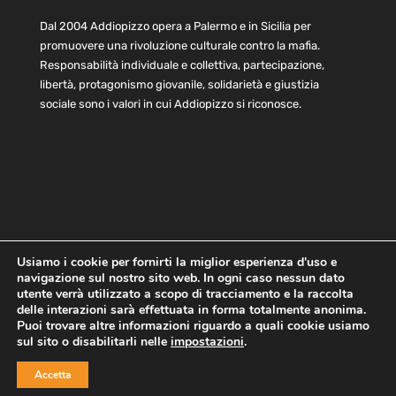
Dal 2004 Addiopizzo opera a Palermo e in Sicilia per
promuovere una rivoluzione culturale contro la mafia.
Responsabilità individuale e collettiva, partecipazione,
libertà, protagonismo giovanile, solidarietà e giustizia
sociale sono i valori in cui Addiopizzo si riconosce.
Usiamo i cookie per fornirti la miglior esperienza d'uso e
navigazione sul nostro sito web. In ogni caso nessun dato
Home
Statuto e bilancio
Contatti
utente verrà utilizzato a scopo di tracciamento e la raccolta
Privacy
Cookie
Child Protection Policy
delle interazioni sarà effettuata in forma totalmente anonima.
Puoi trovare altre informazioni riguardo a quali cookie usiamo
sul sito o disabilitarli nelle
impostazioni
.
Copyright © 2021 AddioPizzo | Tutti i diritti riservati | Sede
Accetta
Centrale: via Lincoln 131, 90133 Palermo