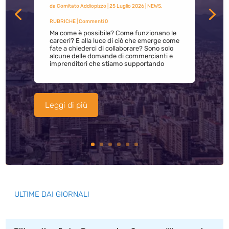
da
Comitato Addiopizzo
|
25 Luglio 2026
|
NEWS
,
RUBRICHE
| Commenti 0
Ma come è possibile? Come funzionano le
carceri? E alla luce di ciò che emerge come
fate a chiederci di collaborare? Sono solo
alcune delle domande di commercianti e
imprenditori che stiamo supportando
Leggi di più
ULTIME DAI GIORNALI