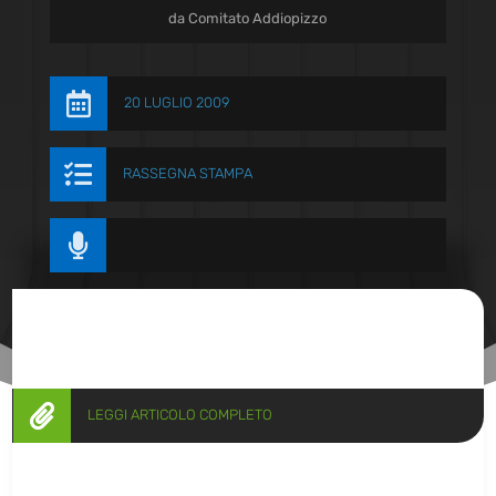
da
Comitato Addiopizzo

20 LUGLIO 2009

RASSEGNA STAMPA


LEGGI ARTICOLO COMPLETO