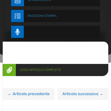


RASSEGNA STAMPA


LEGGI ARTICOLO COMPLETO
←
Articolo precedente
Articolo successivo
→