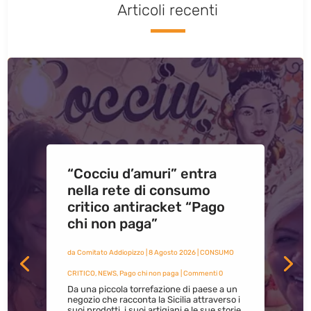
Articoli recenti
“Cocciu d’amuri” entra
nella rete di consumo
critico antiracket “Pago
chi non paga”
da
Comitato Addiopizzo
|
8 Agosto 2026
|
CONSUMO
CRITICO
,
NEWS
,
Pago chi non paga
| Commenti 0
Da una piccola torrefazione di paese a un
negozio che racconta la Sicilia attraverso i
suoi prodotti, i suoi artigiani e le sue storie.