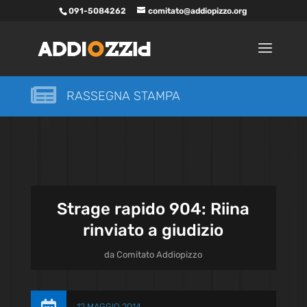
091-5084262
comitato@addiopizzo.org

RASSEGNA STAMPA
Strage rapido 904: Riina
rinviato a giudizio
da
Comitato Addiopizzo
12 MAGGIO 2014