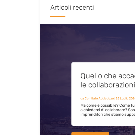
Articoli recenti
Quello che acca
le collaborazion
da
Comitato Addiopizzo
|
25 Luglio 202
Ma come è possibile? Come fun
a chiederci di collaborare? S
imprenditori che stiamo supp