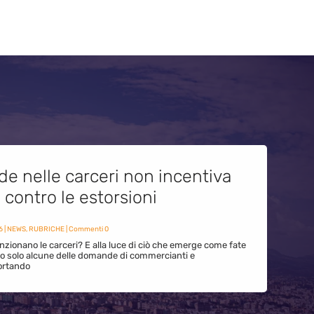
de nelle carceri non incentiva
i contro le estorsioni
6
|
NEWS
,
RUBRICHE
| Commenti 0
zionano le carceri? E alla luce di ciò che emerge come fate
ono solo alcune delle domande di commercianti e
ortando