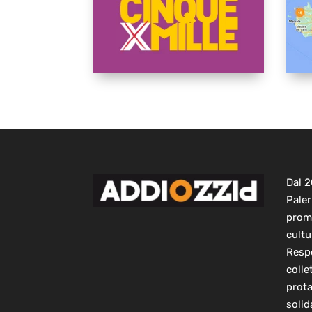
Dal 
Paler
prom
cultu
Respo
colle
prot
solid