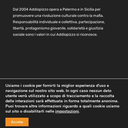
Dal 2004 Addiopizzo opera a Palermo e in Sicilia per
promuovere una rivoluzione culturale contro la mafia.
Responsabilità individuale e collettiva, partecipazione,
libertà, protagonismo giovanile, solidarietà e giustizia
sociale sono i valori in cui Addiopizzo si riconosce.
Usiamo i cookie per fornirti la miglior esperienza d'uso e
navigazione sul nostro sito web. In ogni caso nessun dato
Home
Statuto e bilancio
Contatti
utente verrà utilizzato a scopo di tracciamento e la raccolta
Privacy
Cookie
Child Protection Policy
delle interazioni sarà effettuata in forma totalmente anonima.
Puoi trovare altre informazioni riguardo a quali cookie usiamo
sul sito o disabilitarli nelle
impostazioni
.
Copyright © 2021 AddioPizzo | Tutti i diritti riservati | Sede
Accetta
Centrale: via Lincoln 131, 90133 Palermo