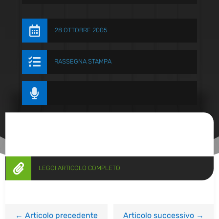

28 OTTOBRE 2005

RASSEGNA STAMPA


LEGGI ARTICOLO COMPLETO
←
Articolo precedente
Articolo successivo
→