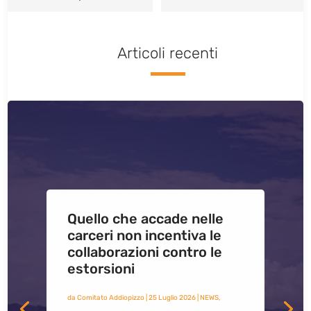
Articoli recenti
Quello che accade nelle
carceri non incentiva le
collaborazioni contro le
estorsioni
da
Comitato Addiopizzo
|
25 Luglio 2026
|
NEWS
,