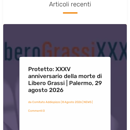
Articoli recenti
Protetto: XXXV
anniversario della morte di
Libero Grassi | Palermo, 29
agosto 2026
da
Comitato Addiopizzo
|
8 Agosto 2026
|
NEWS
|
Commenti 0