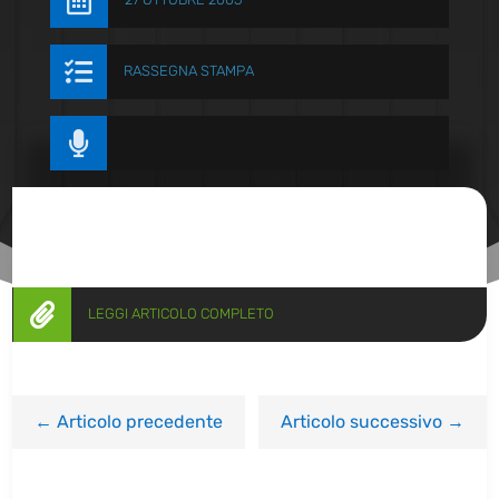


RASSEGNA STAMPA


LEGGI ARTICOLO COMPLETO
←
Articolo precedente
Articolo successivo
→