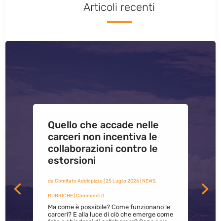
Articoli recenti
Quello che accade nelle
carceri non incentiva le
collaborazioni contro le
estorsioni
da
Comitato Addiopizzo
|
25 Luglio 2026
|
NEWS
,
RUBRICHE
| Commenti 0
Ma come è possibile? Come funzionano le
carceri? E alla luce di ciò che emerge come