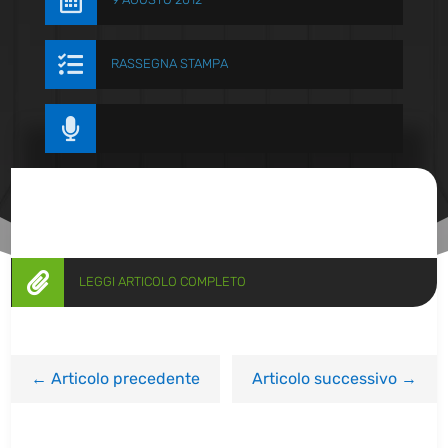


RASSEGNA STAMPA


LEGGI ARTICOLO COMPLETO
←
Articolo precedente
Articolo successivo
→