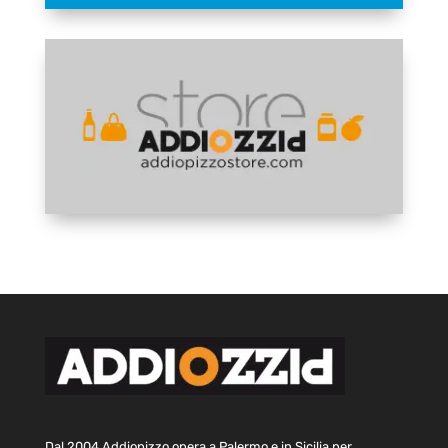
Dal 2004 Addiopizzo opera a Palermo e in Sicilia per