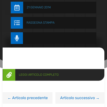

21 GENNAIO 2014

RASSEGNA STAMPA


LEGGI ARTICOLO COMPLETO
←
Articolo precedente
Articolo successivo
→