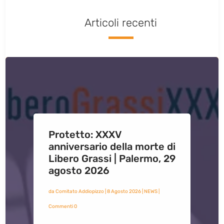
Articoli recenti
Protetto: XXXV
anniversario della morte di
Libero Grassi | Palermo, 29
agosto 2026
da
Comitato Addiopizzo
|
8 Agosto 2026
|
NEWS
|
Commenti 0