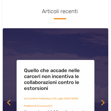
Articoli recenti
Quello che accade nelle
carceri non incentiva le
collaborazioni contro le
estorsioni
da
Comitato Addiopizzo
|
25 Luglio 2026
|
NEWS
,
RUBRICHE
| Commenti 0