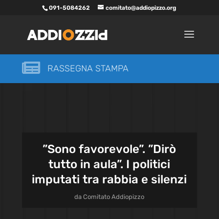
091-5084262
comitato@addiopizzo.org

RASSEGNA STAMPA
”Sono favorevole”. ”Dirò
tutto in aula”. I politici
imputati tra rabbia e silenzi
da
Comitato Addiopizzo