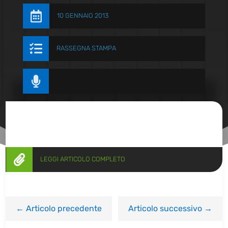

10 GENNAIO 2013

RASSEGNA STAMPA


LEGGI ARTICOLO COMPLETO
←
Articolo precedente
Articolo successivo
→