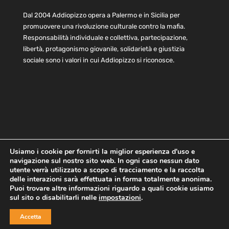
Dal 2004 Addiopizzo opera a Palermo e in Sicilia per
promuovere una rivoluzione culturale contro la mafia.
Responsabilità individuale e collettiva, partecipazione,
libertà, protagonismo giovanile, solidarietà e giustizia
sociale sono i valori in cui Addiopizzo si riconosce.
Usiamo i cookie per fornirti la miglior esperienza d'uso e
navigazione sul nostro sito web. In ogni caso nessun dato
Home
Statuto e bilancio
Contatti
utente verrà utilizzato a scopo di tracciamento e la raccolta
Privacy
Cookie
Child Protection Policy
delle interazioni sarà effettuata in forma totalmente anonima.
Puoi trovare altre informazioni riguardo a quali cookie usiamo
sul sito o disabilitarli nelle
impostazioni
.
Copyright © 2021 AddioPizzo | Tutti i diritti riservati | Sede
Accetta
Centrale: via Lincoln 131, 90133 Palermo