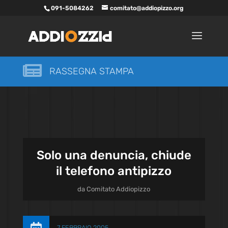
091-5084262
comitato@addiopizzo.org

RASSEGNA STAMPA
Solo una denuncia, chiude
il telefono antipizzo
da
Comitato Addiopizzo
7 FEBBRAIO 2005