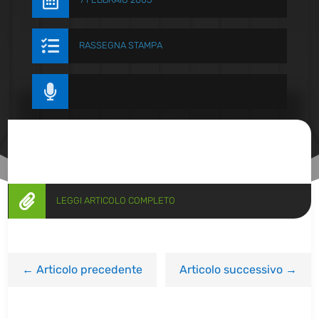


RASSEGNA STAMPA


LEGGI ARTICOLO COMPLETO
←
Articolo precedente
Articolo successivo
→