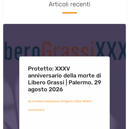
Articoli recenti
Protetto: XXXV
anniversario della morte di
Libero Grassi | Palermo, 29
agosto 2026
da
Comitato Addiopizzo
|
8 Agosto 2026
|
NEWS
|
Commenti 0