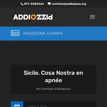
091-5084262
comitato@addiopizzo.org

RASSEGNA STAMPA
Sicile. Cosa Nostra en
apnée
da
Comitato Addiopizzo
7 APRILE 2006