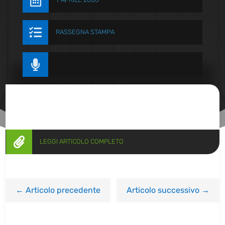


RASSEGNA STAMPA


LEGGI ARTICOLO COMPLETO
←
Articolo precedente
Articolo successivo
→