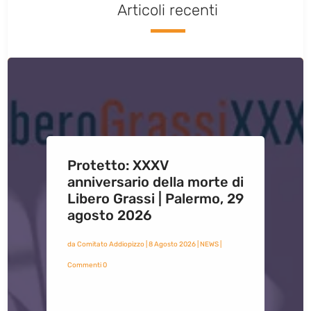
Articoli recenti
Protetto: XXXV
anniversario della morte di
Libero Grassi | Palermo, 29
agosto 2026
da
Comitato Addiopizzo
|
8 Agosto 2026
|
NEWS
|
Commenti 0