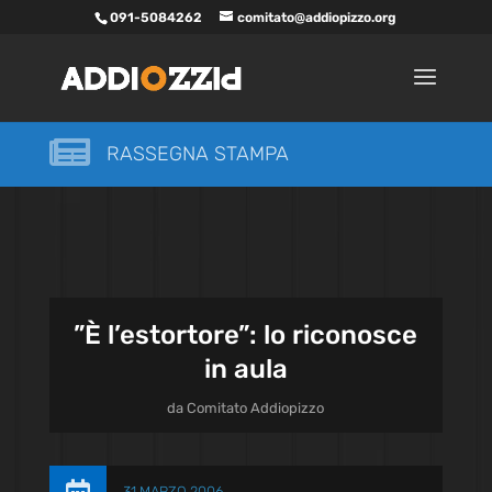
091-5084262
comitato@addiopizzo.org

RASSEGNA STAMPA
”È l’estortore”: lo riconosce
in aula
da
Comitato Addiopizzo
31 MARZO 2006