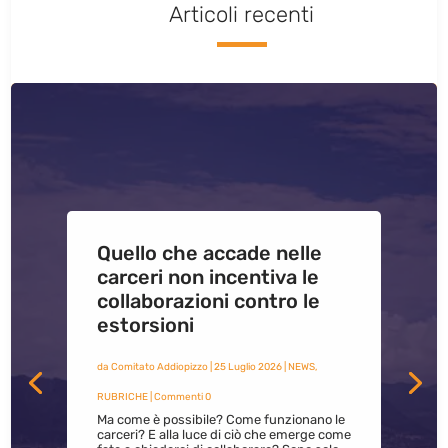
Articoli recenti
Quello che accade nelle
carceri non incentiva le
collaborazioni contro le
estorsioni
da
Comitato Addiopizzo
|
25 Luglio 2026
|
NEWS
,
RUBRICHE
| Commenti 0
Ma come è possibile? Come funzionano le
carceri? E alla luce di ciò che emerge come