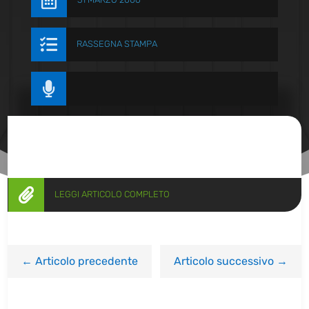


RASSEGNA STAMPA


LEGGI ARTICOLO COMPLETO
←
Articolo precedente
Articolo successivo
→