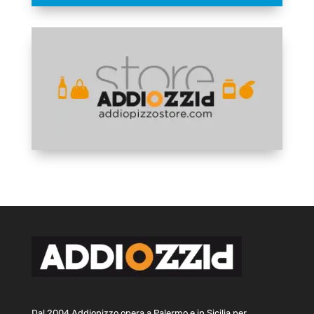
Dal 2004 Addiopizzo opera a Palermo e in Sicilia per