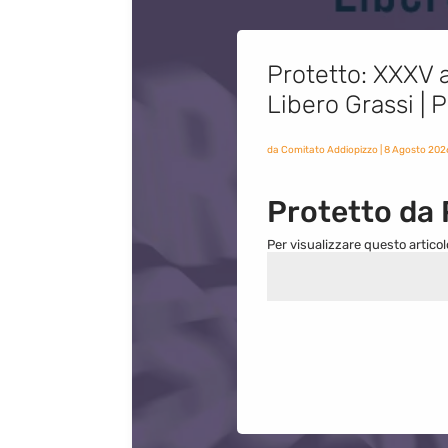
Protetto: XXXV a
Libero Grassi |
da
Comitato Addiopizzo
|
8 Agosto 202
Protetto da
Per visualizzare questo articol