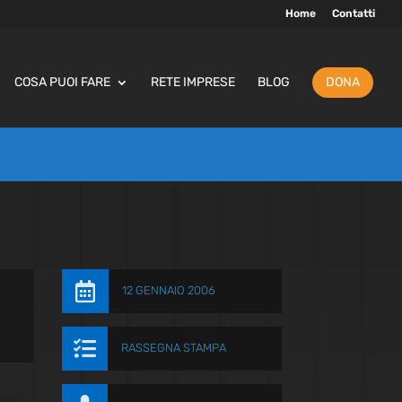
Home
Contatti
COSA PUOI FARE
RETE IMPRESE
BLOG
DONA

12 GENNAIO 2006

RASSEGNA STAMPA