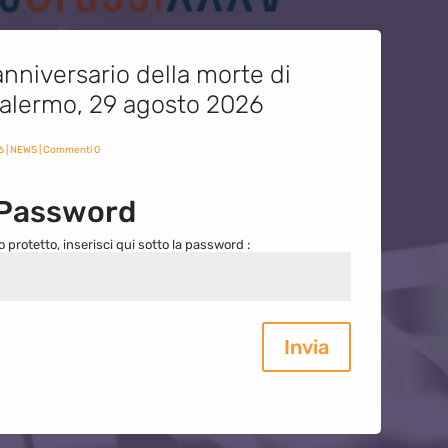
nniversario della morte di
 Palermo, 29 agosto 2026
6
|
NEWS
| Commenti 0
 Password
o protetto, inserisci qui sotto la password :
Invia