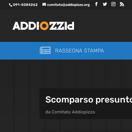
091-5084262
comitato@addiopizzo.org

RASSEGNA STAMPA
Scomparso presunto
da
Comitato Addiopizzo