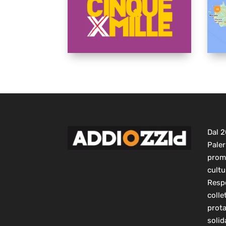
Dal 
Paler
prom
cultu
Respo
colle
prot
solid