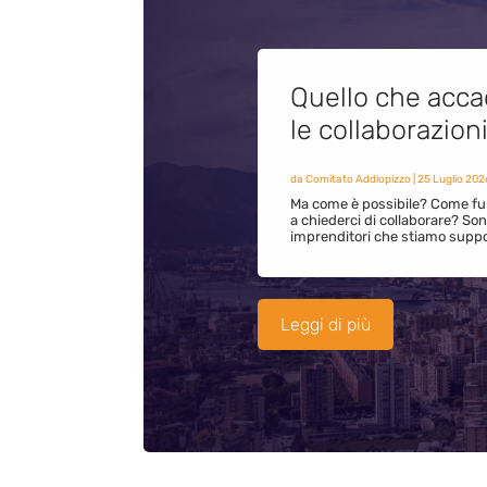
Quello che acca
le collaborazion
da
Comitato Addiopizzo
|
25 Luglio 202
Ma come è possibile? Come fun
a chiederci di collaborare? S
imprenditori che stiamo supp
Leggi di più