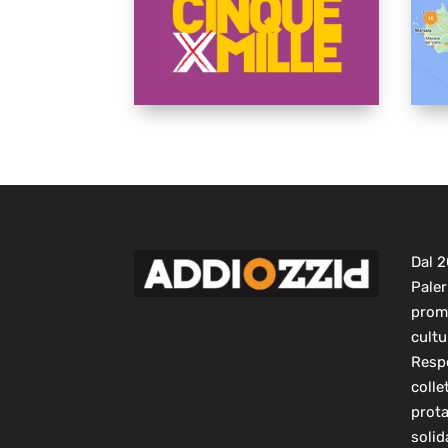
Dal 
Paler
prom
cultu
Respo
colle
prot
solid