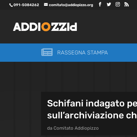
091-5084262
comitato@addiopizzo.org

RASSEGNA STAMPA
Schifani indagato pe
sull’archiviazione c
da
Comitato Addiopizzo