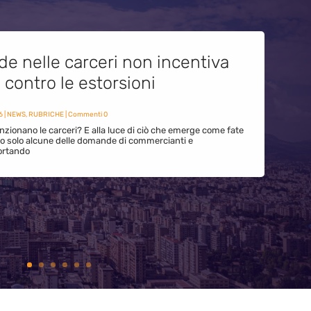
de nelle carceri non incentiva
i contro le estorsioni
6
|
NEWS
,
RUBRICHE
| Commenti 0
zionano le carceri? E alla luce di ciò che emerge come fate
ono solo alcune delle domande di commercianti e
ortando