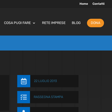
Home
Contatti
COSA PUOI FARE
RETE IMPRESE
BLOG
DONA

22 LUGLIO 2013

RASSEGNA STAMPA