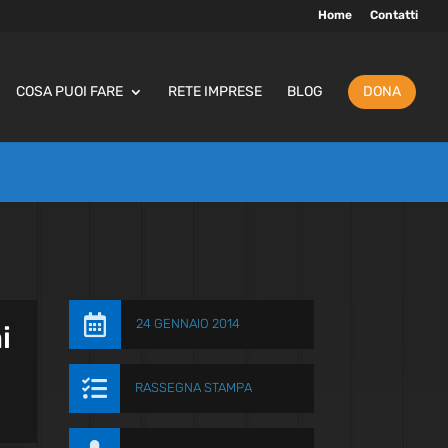
Home
Contatti
COSA PUOI FARE
RETE IMPRESE
BLOG
DONA

24 GENNAIO 2014
i

RASSEGNA STAMPA