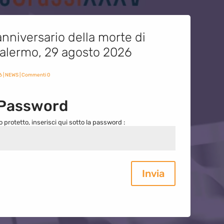
nniversario della morte di
 Palermo, 29 agosto 2026
6
|
NEWS
| Commenti 0
 Password
o protetto, inserisci qui sotto la password :
Invia