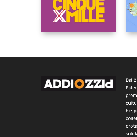
Dal 
Paler
prom
cultu
Respo
colle
prot
solid