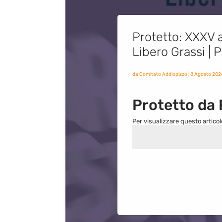
Protetto: XXXV a
Libero Grassi |
da
Comitato Addiopizzo
|
8 Agosto 202
Protetto da
Per visualizzare questo articol