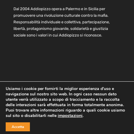
Dal 2004 Addiopizzo opera a Palermo e in Sicilia per
promuovere una rivoluzione culturale contro la mafia.
Responsabilità individuale e collettiva, partecipazione,
libertà, protagonismo giovanile, solidarietà e giustizia
sociale sono i valori in cui Addiopizzo si riconosce.
Usiamo i cookie per fornirti la miglior esperienza d'uso e
navigazione sul nostro sito web. In ogni caso nessun dato
Home
Statuto e bilancio
Contatti
utente verrà utilizzato a scopo di tracciamento e la raccolta
Privacy
Cookie
Child Protection Policy
delle interazioni sarà effettuata in forma totalmente anonima.
Puoi trovare altre informazioni riguardo a quali cookie usiamo
sul sito o disabilitarli nelle
impostazioni
.
Copyright © 2021 AddioPizzo | Tutti i diritti riservati | Sede
Accetta
Centrale: via Lincoln 131, 90133 Palermo