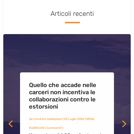
Articoli recenti
Quello che accade nelle
carceri non incentiva le
collaborazioni contro le
estorsioni
da
Comitato Addiopizzo
|
25 Luglio 2026
|
NEWS
,
RUBRICHE
| Commenti 0