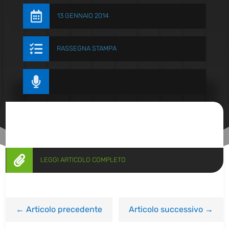

13 GENNAIO 2014

RASSEGNA STAMPA


LEGGI ARTICOLO COMPLETO
←
Articolo precedente
Articolo successivo
→