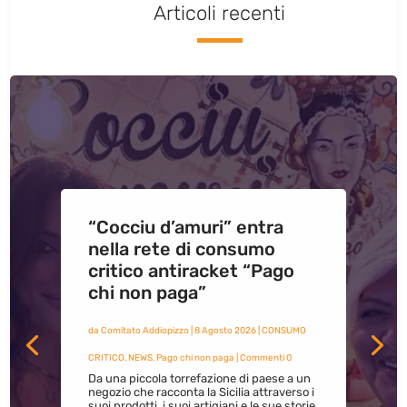
Articoli recenti
“Cocciu d’amuri” entra
nella rete di consumo
critico antiracket “Pago
chi non paga”
da
Comitato Addiopizzo
|
8 Agosto 2026
|
CONSUMO
CRITICO
,
NEWS
,
Pago chi non paga
| Commenti 0
Da una piccola torrefazione di paese a un
negozio che racconta la Sicilia attraverso i
suoi prodotti, i suoi artigiani e le sue storie.