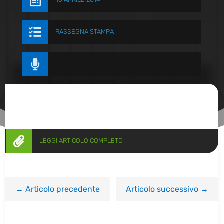


RASSEGNA STAMPA


LEGGI ARTICOLO COMPLETO
←
Articolo precedente
Articolo successivo
→