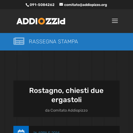
091-5084262
comitato@addiopizzo.org

RASSEGNA STAMPA
Rostagno, chiesti due
ergastoli
da
Comitato Addiopizzo
16 APRILE 2014