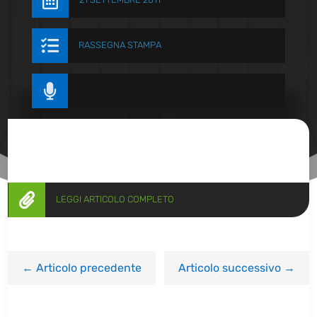


RASSEGNA STAMPA


LEGGI ARTICOLO COMPLETO
←
Articolo precedente
Articolo successivo
→