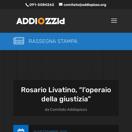
091-5084262
comitato@addiopizzo.org

RASSEGNA STAMPA
Rosario Livatino, “l’operaio
della giustizia”
da
Comitato Addiopizzo
21 SETTEMBRE 2011