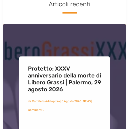
Articoli recenti
Protetto: XXXV
anniversario della morte di
Libero Grassi | Palermo, 29
agosto 2026
da
Comitato Addiopizzo
|
8 Agosto 2026
|
NEWS
|
Commenti 0