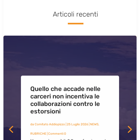
Articoli recenti
Quello che accade nelle
carceri non incentiva le
collaborazioni contro le
estorsioni
da
Comitato Addiopizzo
|
25 Luglio 2026
|
NEWS
,
RUBRICHE
| Commenti 0