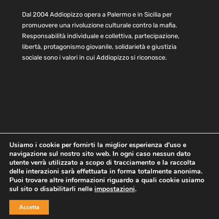
Dal 2004 Addiopizzo opera a Palermo e in Sicilia per
promuovere una rivoluzione culturale contro la mafia.
Responsabilità individuale e collettiva, partecipazione,
libertà, protagonismo giovanile, solidarietà e giustizia
sociale sono i valori in cui Addiopizzo si riconosce.
Usiamo i cookie per fornirti la miglior esperienza d'uso e
navigazione sul nostro sito web. In ogni caso nessun dato
Home
Statuto e bilancio
Contatti
utente verrà utilizzato a scopo di tracciamento e la raccolta
Privacy
Cookie
Child Protection Policy
delle interazioni sarà effettuata in forma totalmente anonima.
Puoi trovare altre informazioni riguardo a quali cookie usiamo
sul sito o disabilitarli nelle
impostazioni
.
Copyright © 2021 AddioPizzo | Tutti i diritti riservati | Sede
Accetta
Centrale: via Lincoln 131, 90133 Palermo