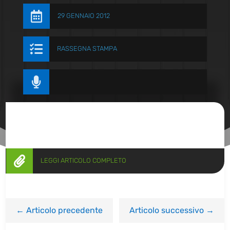

29 GENNAIO 2012

RASSEGNA STAMPA


LEGGI ARTICOLO COMPLETO
←
Articolo precedente
Articolo successivo
→