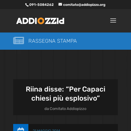
091-5084262
comitato@addiopizzo.org

RASSEGNA STAMPA
Riina disse: “Per Capaci
chiesi più esplosivo”
da
Comitato Addiopizzo
21 MAGGIO 2014