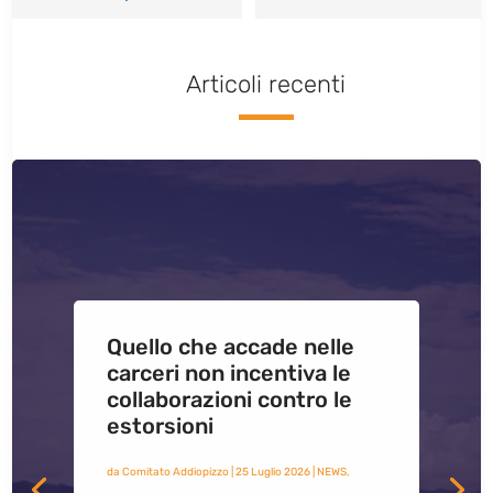
Articoli recenti
Quello che accade nelle
carceri non incentiva le
collaborazioni contro le
estorsioni
da
Comitato Addiopizzo
|
25 Luglio 2026
|
NEWS
,