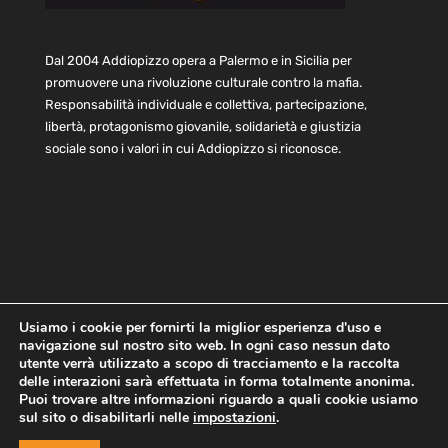
Dal 2004 Addiopizzo opera a Palermo e in Sicilia per
promuovere una rivoluzione culturale contro la mafia.
Responsabilità individuale e collettiva, partecipazione,
libertà, protagonismo giovanile, solidarietà e giustizia
sociale sono i valori in cui Addiopizzo si riconosce.
Usiamo i cookie per fornirti la miglior esperienza d'uso e
navigazione sul nostro sito web. In ogni caso nessun dato
Home
Statuto e bilancio
Contatti
utente verrà utilizzato a scopo di tracciamento e la raccolta
Privacy
Cookie
Child Protection Policy
delle interazioni sarà effettuata in forma totalmente anonima.
Puoi trovare altre informazioni riguardo a quali cookie usiamo
sul sito o disabilitarli nelle
impostazioni
.
Copyright © 2021 AddioPizzo | Tutti i diritti riservati | Sede