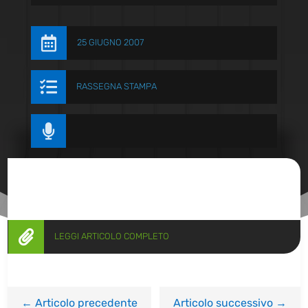

25 GIUGNO 2007

RASSEGNA STAMPA


LEGGI ARTICOLO COMPLETO
←
Articolo precedente
Articolo successivo
→