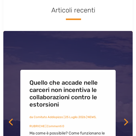
Articoli recenti
Quello che accade nelle
carceri non incentiva le
collaborazioni contro le
estorsioni
da
Comitato Addiopizzo
|
25 Luglio 2026
|
NEWS
,
RUBRICHE
| Commenti 0
Ma come è possibile? Come funzionano le