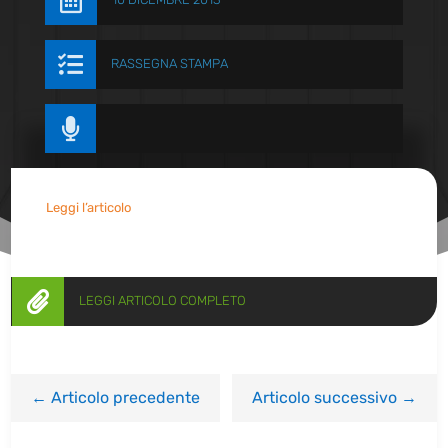


RASSEGNA STAMPA

Leggi l’articolo

LEGGI ARTICOLO COMPLETO
←
Articolo precedente
Articolo successivo
→