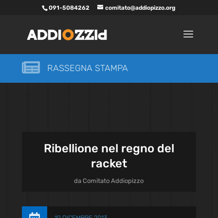
091-5084262
comitato@addiopizzo.org

RASSEGNA STAMPA
Ribellione nel regno del
racket
da
Comitato Addiopizzo
10 DICEMBRE 2013